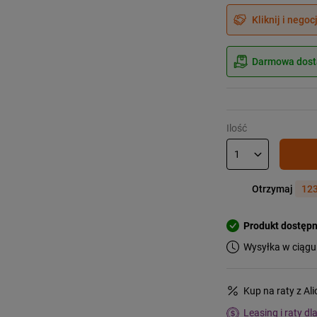
Kliknij i negoc
Darmowa dosta
Ilość
Otrzymaj
123
Produkt dostęp
Wysyłka w ciągu
Kup na raty z Al
Leasing i raty dl