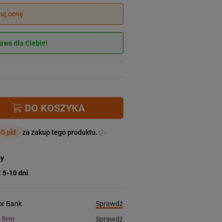
juj cenę
wa dla Ciebie!
DO KOSZYKA
0 pkt
za zakup tego produktu.
ny
:
5-10 dni
Sprawdź
ior Bank
Sprawdź
a firm