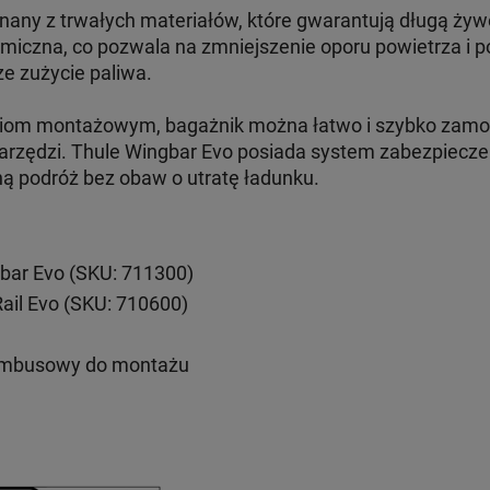
nany z trwałych materiałów, które gwarantują długą żyw
amiczna, co pozwala na zmniejszenie oporu powietrza i 
ze zużycie paliwa.
aniom montażowym, bagażnik można łatwo i szybko zam
arzędzi. Thule Wingbar Evo posiada system zabezpieczeń
ną podróż bez obaw o utratę ładunku.
bar Evo (SKU: 711300)
Rail Evo (SKU: 710600)
imbusowy do montażu