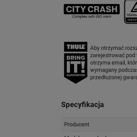
Aby otrzymać rozs
zarejestrować pod
otrzyma email, któ
wymagany podczas 
przedłużonej gwar
Specyfikacja
Producent