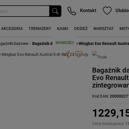
Kontakt
Ulubio
AKCESORIA
TRENAŻERY
KASKI
ODZIEŻ
WARSZTAT
MOT
NOWOŚCI
›
gażniki bazowe
Bagażnik dachowy Thule Wingbar Evo Renault Austral
Następny
Bagażnik d
Evo Renault
zintegrowan
Kod EAN:
20000027
1229,1
Cena katalogowa:
1