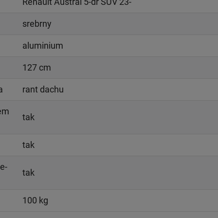
Renault Austral 5-dr SUV 23-
srebrny
aluminium
127 cm
a
rant dachu
iem
tak
tak
e-
tak
100 kg