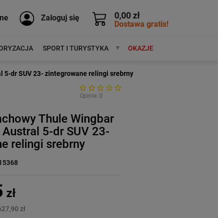
0,00 zł
ne
Zaloguj się
Dostawa gratis!
ORYZACJA
SPORT I TURYSTYKA
MARKI
OKAZJE
 5-dr SUV 23- zintegrowane relingi srebrny
Opinie: 0
achowy Thule Wingbar
 Austral 5-dr SUV 23-
e relingi srebrny
15368
5
zł
627,90 zł