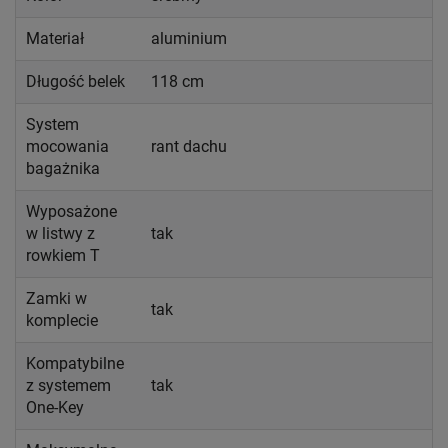
Materiał
aluminium
Długość belek
118 cm
System
mocowania
rant dachu
bagażnika
Wyposażone
w listwy z
tak
rowkiem T
Zamki w
tak
komplecie
Kompatybilne
z systemem
tak
One-Key