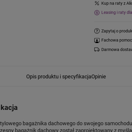
Kup na raty z Al
Leasing i raty dl
Zapytaj o produk
Fachowa pomoc s
Darmowa dostaw
Opis produktu i specyfikacja
Opinie
ikacja
 stylowego bagażnika dachowego do swojego samochodu, 
esny bagażnik dachowy został zaprojektowany z myślą 