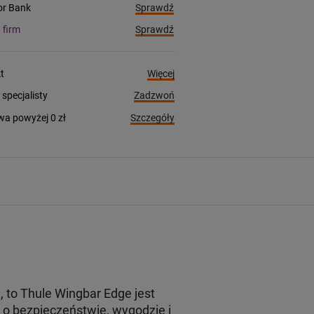
Sprawdź
ior Bank
Sprawdź
a firm
Więcej
t
Zadzwoń
pecjalisty
Szczegóły
a powyżej 0 zł
to Thule Wingbar Edge jest
o bezpieczeństwie, wygodzie i