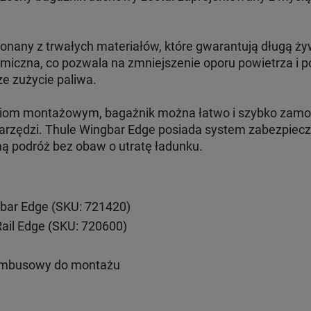
onany z trwałych materiałów, które gwarantują długą ży
amiczna, co pozwala na zmniejszenie oporu powietrza i 
ze zużycie paliwa.
aniom montażowym, bagażnik można łatwo i szybko zam
arzędzi. Thule Wingbar Edge posiada system zabezpiecze
ną podróż bez obaw o utratę ładunku.
bar Edge (SKU: 721420)
Rail Edge (SKU: 720600)
imbusowy do montażu