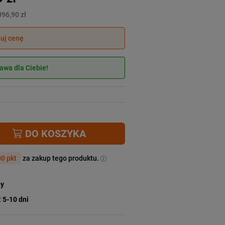
096,90 zł
juj cenę
wa dla Ciebie!
DO KOSZYKA
0 pkt
za zakup tego produktu.
ny
:
5-10 dni