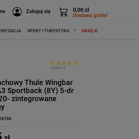
0,00 zł
ne
Zaloguj się
Dostawa gratis!
ORYZACJA
SPORT I TURYSTYKA
MARKI
OKAZJE
Opinie: 0
achowy Thule Wingbar
3 Sportback (8Y) 5-dr
20- zintegrowane
ny
26766
5
zł