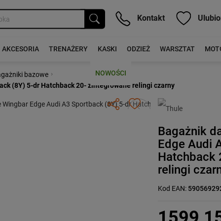
Kontakt
Ulubio
AKCESORIA
TRENAŻERY
KASKI
ODZIEŻ
WARSZTAT
MOT
NOWOŚCI
›
gażniki bazowe
k (8Y) 5-dr Hatchback 20- zintegrowane relingi czarny
Następny
Bagażnik d
Edge Audi A
Hatchback 
relingi czar
Kod EAN:
59056929
1599,1