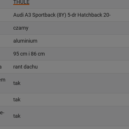
THULE
Audi A3 Sportback (8Y) 5-dr Hatchback 20-
czarny
aluminium
95 cm i 86 cm
a
rant dachu
iem
tak
tak
e-
tak