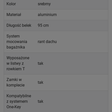
Kolor
srebrny
Materiał
aluminium
Długość belek
95 cm
System
mocowania
rant dachu
bagażnika
Wyposażone
w listwy z
tak
rowkiem T
Zamki w
tak
komplecie
Kompatybilne
z systemem
tak
One-Key