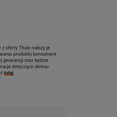
 z oferty Thule należy je
rowaniu produktu konsument
j gwarancji oraz będzie
macje dotyczące okresu
ać
tutaj