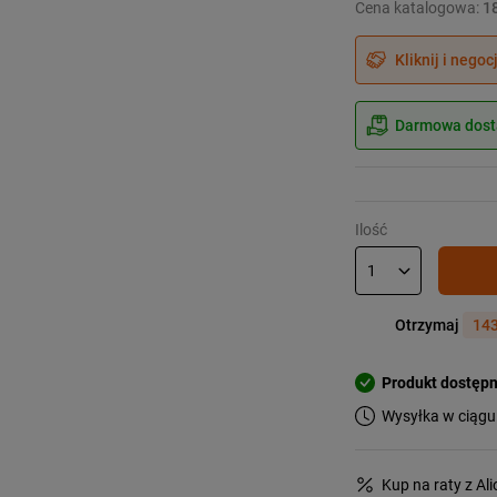
Cena katalogowa:
1
Kliknij i negoc
Darmowa dosta
Ilość
Otrzymaj
143
Produkt dostęp
Wysyłka w ciągu
Kup na raty z Al