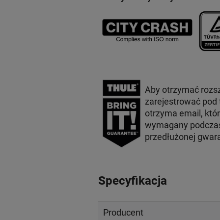
Aby otrzymać rozs
zarejestrować pod
otrzyma email, któ
wymagany podczas 
przedłużonej gwar
Specyfikacja
Producent