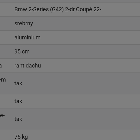
Bmw 2-Series (G42) 2-dr Coupé 22-
srebrny
aluminium
95 cm
a
rant dachu
iem
tak
tak
e-
tak
75 kg