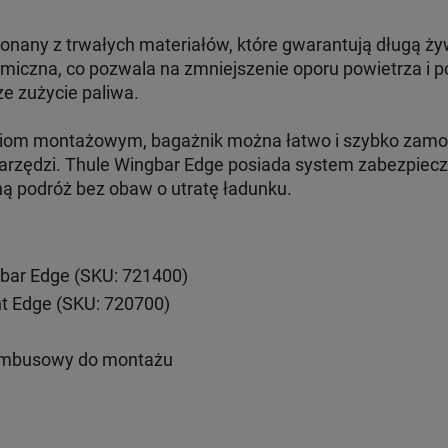
onany z trwałych materiałów, które gwarantują długą ży
amiczna, co pozwala na zmniejszenie oporu powietrza i 
ze zużycie paliwa.
aniom montażowym, bagażnik można łatwo i szybko zam
arzędzi. Thule Wingbar Edge posiada system zabezpiecze
ną podróż bez obaw o utratę ładunku.
bar Edge (SKU: 721400)
nt Edge (SKU: 720700)
imbusowy do montażu