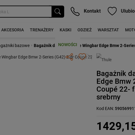
Kontakt
Ulubio
AKCESORIA
TRENAŻERY
KASKI
ODZIEŻ
WARSZTAT
MOT
NOWOŚCI
›
gażniki bazowe
Bagażnik dachowy Thule Wingbar Edge Bmw 2-Series 
Następny
Bagażnik d
Edge Bmw 2-
Coupé 22- 
srebrny
Kod EAN:
59056991
1429,1