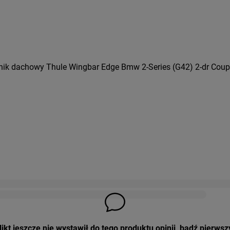
nik dachowy Thule Wingbar Edge Bmw 2-Series (G42) 2-dr Coupé
ikt jeszcze nie wystawił do tego produktu opinii, bądź pierwsz