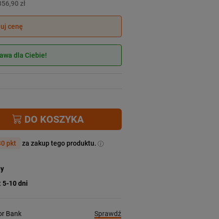
856,90 zł
juj cenę
wa dla Ciebie!
DO KOSZYKA
0 pkt
za zakup tego produktu.
ny
:
5-10 dni
Sprawdź
ior Bank