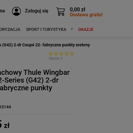
0,00 zł
ne
Zaloguj się
Dostawa gratis!
ORYZACJA
SPORT I TURYSTYKA
MARKI
OKAZJE
(G42) 2-dr Coupé 22- fabryczne punkty srebrny
Opinie: 0
achowy Thule Wingbar
Series (G42) 2-dr
fabryczne punkty
10144
5
zł