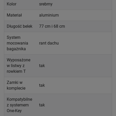
Kolor
srebrny
Materiał
aluminium
Długość belek
77 cm i 68 cm
System
mocowania
rant dachu
bagażnika
Wyposażone
w listwy z
tak
rowkiem T
Zamki w
tak
komplecie
Kompatybilne
z systemem
tak
One-Key