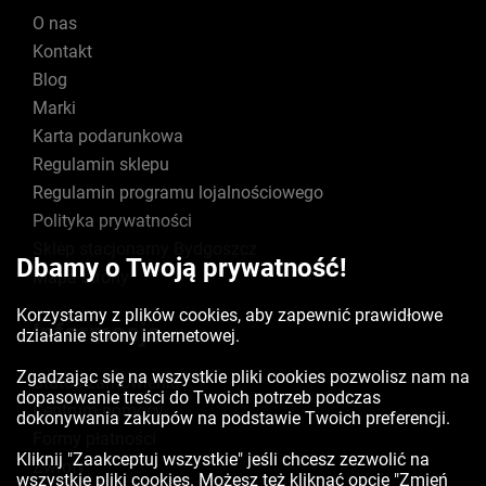
O nas
Kontakt
Blog
Marki
Karta podarunkowa
Regulamin sklepu
Regulamin programu lojalnościowego
Polityka prywatności
Sklep stacjonarny Bydgoszcz
Dbamy o Twoją prywatność!
Mapa strony
Korzystamy z plików cookies, aby zapewnić prawidłowe
Informacje
działanie strony internetowej.
Zgadzając się na wszystkie pliki cookies pozwolisz nam na
Status zamówienia
dopasowanie treści do Twoich potrzeb podczas
Centrum pomocy
dokonywania zakupów na podstawie Twoich preferencji.
Formy płatności
Kliknij "Zaakceptuj wszystkie" jeśli chcesz zezwolić na
Zwroty
wszystkie pliki cookies. Możesz też kliknąć opcję "Zmień