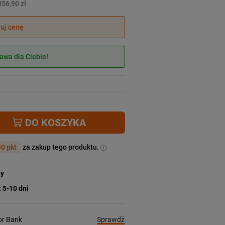
856,90 zł
juj cenę
wa dla Ciebie!
DO KOSZYKA
0 pkt
za zakup tego produktu.
ny
:
5-10 dni
Sprawdź
ior Bank