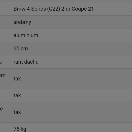
Bmw 4-Series (G22) 2-dr Coupé 21-
srebrny
aluminium
95 cm
a
rant dachu
iem
tak
tak
e-
tak
75 kg