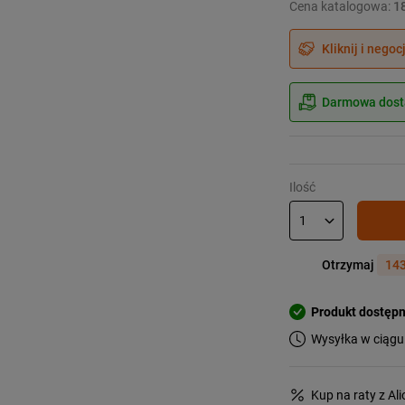
Cena katalogowa:
1
Kliknij i negoc
Darmowa dosta
Ilość
Otrzymaj
143
Produkt dostęp
Wysyłka w ciągu
Kup na raty z Al