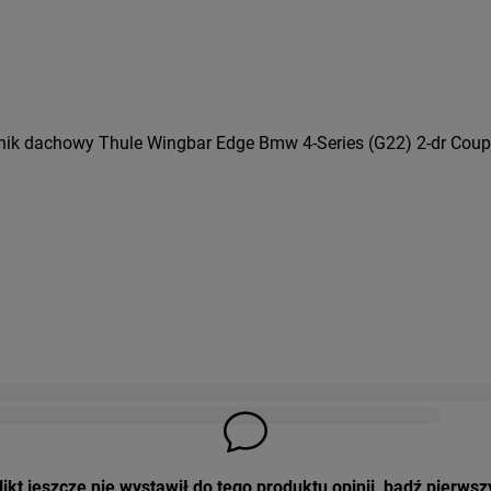
nik dachowy Thule Wingbar Edge Bmw 4-Series (G22) 2-dr Coupé
ikt jeszcze nie wystawił do tego produktu opinii, bądź pierwsz