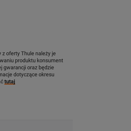
 z oferty Thule należy je
rowaniu produktu konsument
j gwarancji oraz będzie
macje dotyczące okresu
ać
tutaj