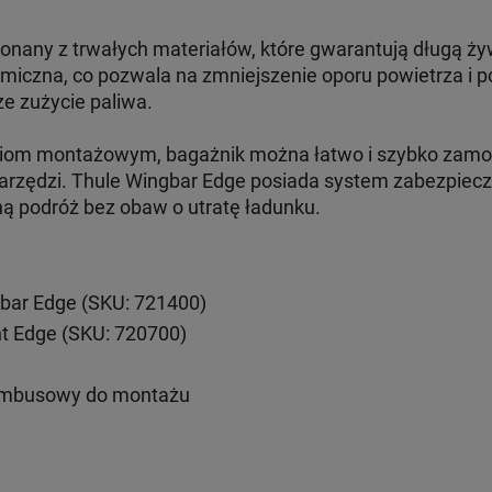
onany z trwałych materiałów, które gwarantują długą ży
amiczna, co pozwala na zmniejszenie oporu powietrza i 
ze zużycie paliwa.
aniom montażowym, bagażnik można łatwo i szybko zam
arzędzi. Thule Wingbar Edge posiada system zabezpiecze
ną podróż bez obaw o utratę ładunku.
bar Edge (SKU: 721400)
nt Edge (SKU: 720700)
imbusowy do montażu