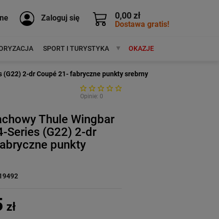
0,00 zł
ne
Zaloguj się
Dostawa gratis!
ORYZACJA
SPORT I TURYSTYKA
MARKI
OKAZJE
(G22) 2-dr Coupé 21- fabryczne punkty srebrny
Opinie: 0
achowy Thule Wingbar
Series (G22) 2-dr
fabryczne punkty
19492
5
zł