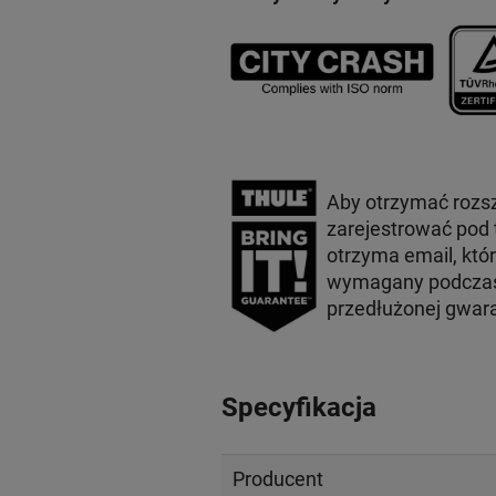
Aby otrzymać rozs
zarejestrować pod
otrzyma email, któ
wymagany podczas 
przedłużonej gwar
Specyfikacja
Producent