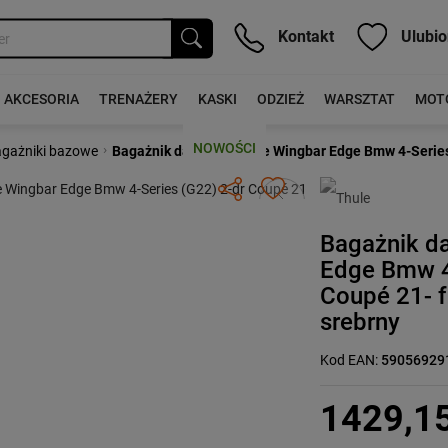
Kontakt
Ulubio
AKCESORIA
TRENAŻERY
KASKI
ODZIEŻ
WARSZTAT
MOT
NOWOŚCI
›
gażniki bazowe
Bagażnik dachowy Thule Wingbar Edge Bmw 4-Series 
Następny
Bagażnik d
Edge Bmw 4-
Coupé 21- 
srebrny
Kod EAN:
59056929
1429,1