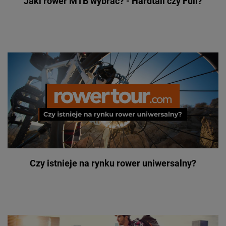
Jaki rower MTB wybrać? - Hardtail czy Full?
Czy istnieje na rynku rower uniwersalny?