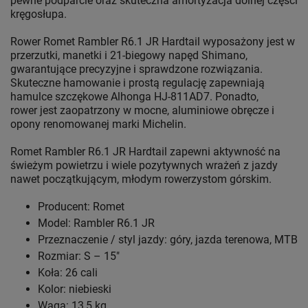
pewne podparcie oraz skuteczna amortyzacja dolnej części
kręgosłupa.
Rower Romet Rambler R6.1 JR Hardtail wyposażony jest w
przerzutki, manetki i 21-biegowy napęd Shimano,
gwarantujące precyzyjne i sprawdzone rozwiązania.
Skuteczne hamowanie i prostą regulację zapewniają
hamulce szczękowe Alhonga HJ-811AD7. Ponadto,
rower jest zaopatrzony w mocne, aluminiowe obręcze i
opony renomowanej marki Michelin.
Romet Rambler R6.1 JR Hardtail zapewni aktywność na
świeżym powietrzu i wiele pozytywnych wrażeń z jazdy
nawet początkującym, młodym rowerzystom górskim.
Producent: Romet
Model: Rambler R6.1 JR
Przeznaczenie / styl jazdy: góry, jazda terenowa, MTB
Rozmiar: S – 15"
Koła: 26 cali
Kolor: niebieski
Waga: 13,5 kg