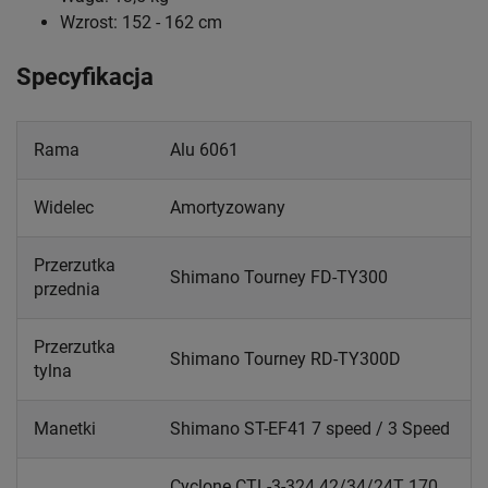
Wzrost: 152 - 162 cm
Specyfikacja
Rama
Alu 6061
Widelec
Amortyzowany
Przerzutka
Shimano Tourney FD-TY300
przednia
Przerzutka
Shimano Tourney RD-TY300D
tylna
Manetki
Shimano ST-EF41 7 speed / 3 Speed
Cyclone CTL-3-324 42/34/24T 170