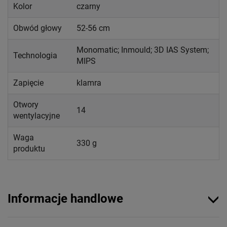
Kolor
czarny
Obwód głowy
52-56 cm
Monomatic; Inmould; 3D IAS System;
Technologia
MIPS
Zapięcie
klamra
Otwory
14
wentylacyjne
Waga
330 g
produktu
Informacje handlowe