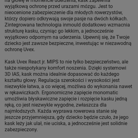
na głowę w momencie uderzenia, kask zapewnia
wyjątkową ochronę przed urazami mózgu. Jest to
nieocenione zabezpieczenie dla młodych rowerzystów,
którzy dopiero odkrywają swoje pasje na dwóch kółkach.
Zintegrowana technologia inmould dodatkowo wzmacnia
strukturę kasku, czyniąc go lekkim, a jednocześnie
wyjątkowo odpornym na uderzenia. Upewnij się, że Twoje
dziecko jest zawsze bezpieczne, inwestując w niezawodną
ochronę Uvex.
Kask Uvex React jr. MIPS to nie tylko bezpieczeństwo, ale
także niespotykany komfort noszenia. Dzięki systemowi
3D IAS, kask można idealnie dopasować do każdego
kształtu głowy. Regulacja szerokości i wysokości jest
niezwykle łatwa, a co więcej, możliwa do wykonania nawet
w rękawiczkach. Ergonomiczne zapięcie monomatic
umożliwia błyskawiczne zapięcie i rozpięcie kasku jedną
ręką, co jest niezwykle wygodne, zwłaszcza dla
najmłodszych. Każda wyprawa rowerowa stanie się
jeszcze przyjemniejsza, gdy dziecko będzie czuło, że jego
kask leży jak ulał, nie uciska, a jednocześnie jest solidnie
zabezpieczony.