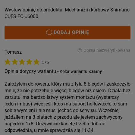
Wystaw opinię do produktu: Mechanizm korbowy Shimano
CUES FC-U6000
DODAJ OPINIĘ
Opinia niezweryfikowana
Tomasz
5/5
Opinia dotyczy wariantu -
Kolor wariantu:
czarny
Założyłem do roweru, który ma z tyłu 8 biegów i zaskoczyło
mnie, że nie potrzebuję więcej biegów niż osiem. Działa bez
zarzutu, ma bardzo łatwy system montażu (wystarczy
jeden imbus) więc jeśli ktoś ma suport hollowtech, to sam
sobie wymieni i nie musi jechać do serwisu. Wcześniej
jeździłem na 3 blatach z przodu ale jestem zachwycony
napędem 1x8. Oczywiście kasetę trzeba dobrać
odpowiednią, u mnie sprawdziła się 11-34.