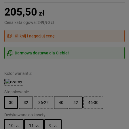
205,50
zł
Cena katalogowa:
249,90 zł
Kliknij i negocjuj cenę
Darmowa dostawa dla Ciebie!
Kolor wariantu:
Stopniowanie
30
32
36-22
40
42
46-30
Dedykowane do kasety
10 rz.
11 rz.
9 rz.