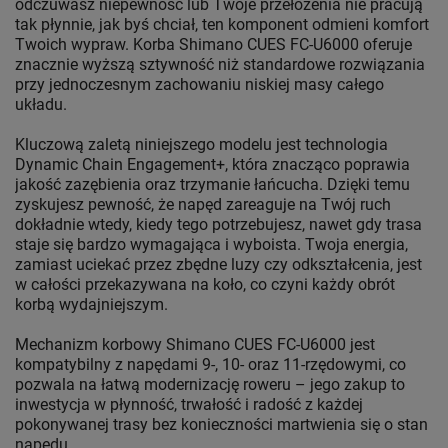
odczuwasz niepewność lub Twoje przełożenia nie pracują
tak płynnie, jak byś chciał, ten komponent odmieni komfort
Twoich wypraw. Korba Shimano CUES FC-U6000 oferuje
znacznie wyższą sztywność niż standardowe rozwiązania
przy jednoczesnym zachowaniu niskiej masy całego
układu.
Kluczową zaletą niniejszego modelu jest technologia
Dynamic Chain Engagement+, która znacząco poprawia
jakość zazębienia oraz trzymanie łańcucha. Dzięki temu
zyskujesz pewność, że napęd zareaguje na Twój ruch
dokładnie wtedy, kiedy tego potrzebujesz, nawet gdy trasa
staje się bardzo wymagająca i wyboista. Twoja energia,
zamiast uciekać przez zbędne luzy czy odkształcenia, jest
w całości przekazywana na koło, co czyni każdy obrót
korbą wydajniejszym.
Mechanizm korbowy Shimano CUES FC-U6000 jest
kompatybilny z napędami 9-, 10- oraz 11-rzędowymi, co
pozwala na łatwą modernizację roweru – jego zakup to
inwestycja w płynność, trwałość i radość z każdej
pokonywanej trasy bez konieczności martwienia się o stan
napędu.