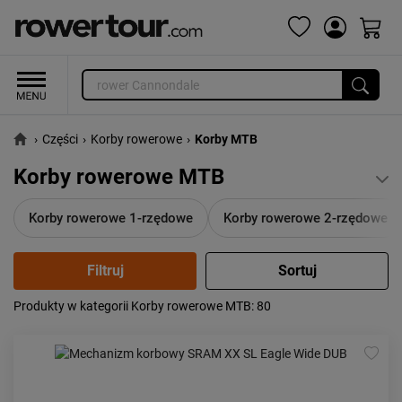
›
Części
›
Korby rowerowe
›
Korby MTB
Korby rowerowe MTB
Korby rowerowe 1-rzędowe
Korby rowerowe 2-rzędowe
Produkty w kategorii Korby rowerowe MTB
: 80
Popularność:
największa
Cena:
od najniższej
od najwyższej
Kolejność:
alfabetycznie