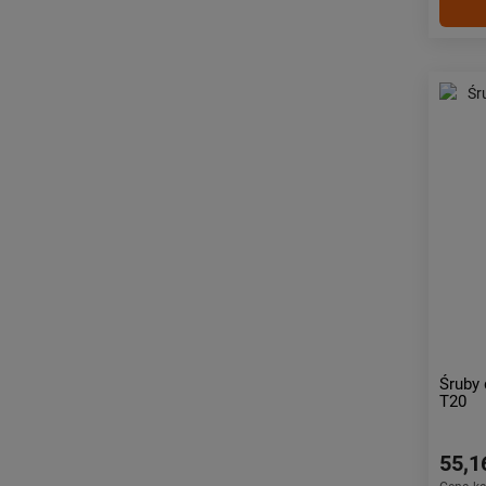
Śruby 
T20
55,1