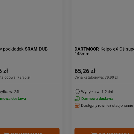
w podkładek
SRAM
DUB
DARTMOOR
Keipo eX Oś sup
148mm
6 zł
65,26 zł
atalogowa:
78,90 zł
Cena katalogowa:
79,90 zł
yłka w: 24h
Wysyłka w: 1-2 dni
rmowa dostawa
Darmowa dostawa
Dostępny również stacjonarnie