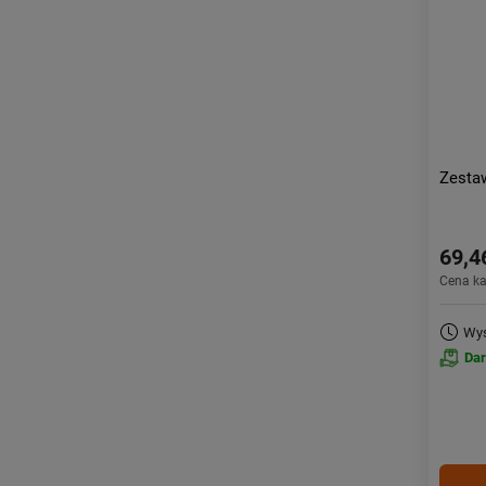
Zesta
69,4
Cena k
Wys
Da