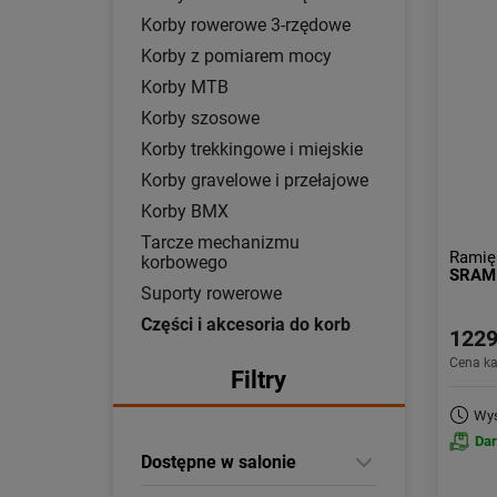
Korby rowerowe 3-rzędowe
Korby z pomiarem mocy
Korby MTB
Korby szosowe
Korby trekkingowe i miejskie
Korby gravelowe i przełajowe
Korby BMX
Tarcze mechanizmu
Ramię
korbowego
SRAM
Suporty rowerowe
Części i akcesoria do korb
1229
Cena k
Filtry
Wys
Da
Dostępne w salonie