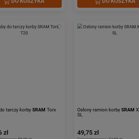
DO KOSZYKA
DO KOSZYKA
do tarczy korby
SRAM
Torx
Osłony ramion korby
SRAM
X
SL
6 zł
49,75 zł