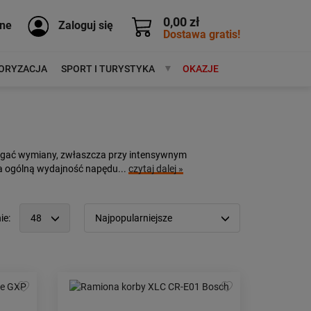
0,00 zł
ne
Zaloguj się
Dostawa gratis!
ORYZACJA
SPORT I TURYSTYKA
MARKI
OKAZJE
agać wymiany, zwłaszcza przy intensywnym
na ogólną wydajność napędu...
czytaj dalej »
ie:
48
Najpopularniejsze
12
Popularność:
największa
24
Cena:
od najniższej
48
od najwyższej
96
Kolejność:
alfabetycznie