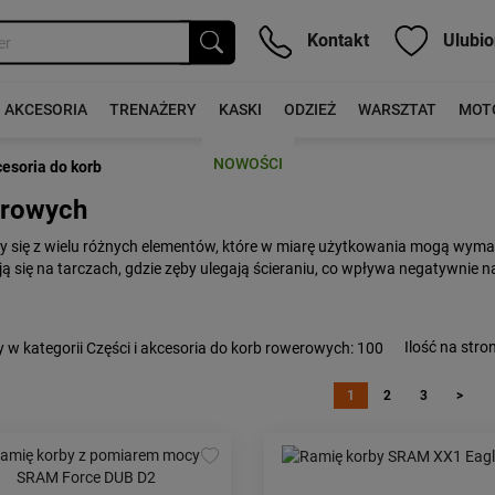
Kontakt
Ulubio
AKCESORIA
TRENAŻERY
KASKI
ODZIEŻ
WARSZTAT
MOT
NOWOŚCI
cesoria do korb
erowych
 się z wielu różnych elementów, które w miarę użytkowania mogą wym
ą się na tarczach, gdzie zęby ulegają ścieraniu, co wpływa negatywnie 
Ilość na stron
 w kategorii Części i akcesoria do korb rowerowych
: 100
1
2
3
>