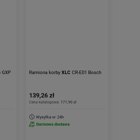
Aktualności:
najnowsze
Obniżka:
największa
e GXP
Ramiona korby
XLC
CR-E01 Bosch
139,26 zł
Cena katalogowa:
171,90 zł
Wysyłka w: 24h
Darmowa dostawa