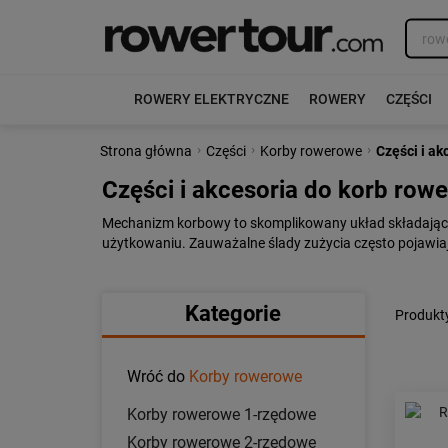
ROWERY ELEKTRYCZNE
ROWERY
CZĘŚCI
›
›
›
Strona główna
Części
Korby rowerowe
Części i ak
Części i akcesoria do korb row
Mechanizm korbowy to skomplikowany układ składający
użytkowaniu. Zauważalne ślady zużycia często pojawiaj
Kategorie
Produkty
Wróć do
Korby rowerowe
Korby rowerowe 1-rzędowe
Korby rowerowe 2-rzędowe