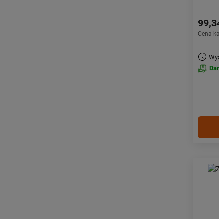
99,3
Cena k
Wys
Da