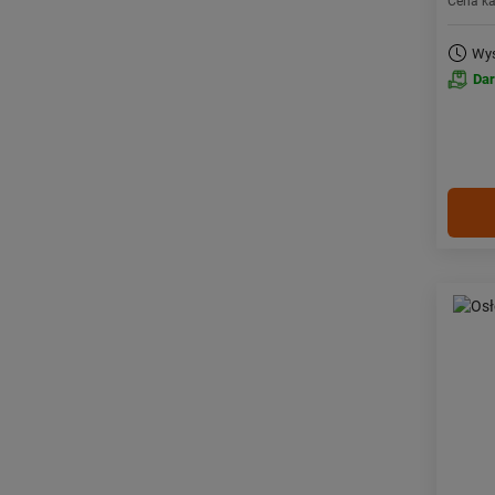
Cena k
Wys
Da