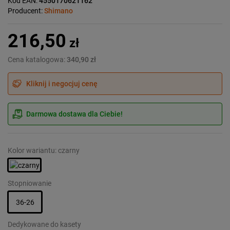
Kod EAN:
4550170621162
Producent:
Shimano
216,50
zł
Cena katalogowa:
340,90 zł
Kliknij i negocjuj cenę
Darmowa dostawa dla Ciebie!
Kolor wariantu: czarny
Stopniowanie
36-26
Dedykowane do kasety