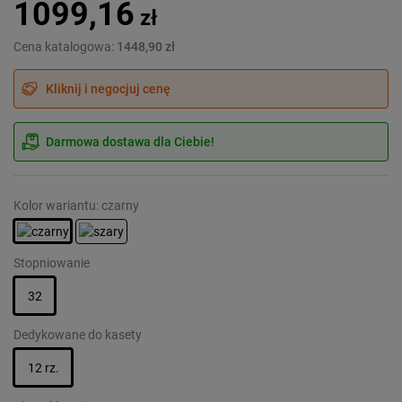
1099,16
zł
Cena katalogowa:
1448,90 zł
Kliknij i negocjuj cenę
Darmowa dostawa dla Ciebie!
Kolor wariantu: czarny
Stopniowanie
32
Dedykowane do kasety
12 rz.