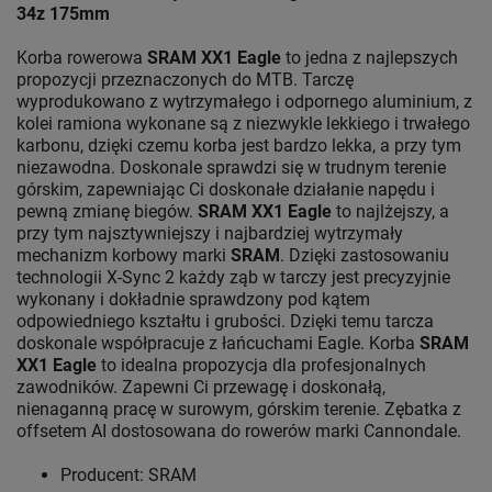
34z 175mm
Korba rowerowa
SRAM XX1 Eagle
to jedna z najlepszych
propozycji przeznaczonych do MTB. Tarczę
wyprodukowano z wytrzymałego i odpornego aluminium, z
kolei ramiona wykonane są z niezwykle lekkiego i trwałego
karbonu, dzięki czemu korba jest bardzo lekka, a przy tym
niezawodna. Doskonale sprawdzi się w trudnym terenie
górskim, zapewniając Ci doskonałe działanie napędu i
pewną zmianę biegów.
SRAM XX1 Eagle
to najlżejszy, a
przy tym najsztywniejszy i najbardziej wytrzymały
mechanizm korbowy marki
SRAM
. Dzięki zastosowaniu
technologii X-Sync 2 każdy ząb w tarczy jest precyzyjnie
wykonany i dokładnie sprawdzony pod kątem
odpowiedniego kształtu i grubości. Dzięki temu tarcza
doskonale współpracuje z łańcuchami Eagle. Korba
SRAM
XX1 Eagle
to idealna propozycja dla profesjonalnych
zawodników. Zapewni Ci przewagę i doskonałą,
nienaganną pracę w surowym, górskim terenie. Zębatka z
offsetem AI dostosowana do rowerów marki Cannondale.
Producent: SRAM