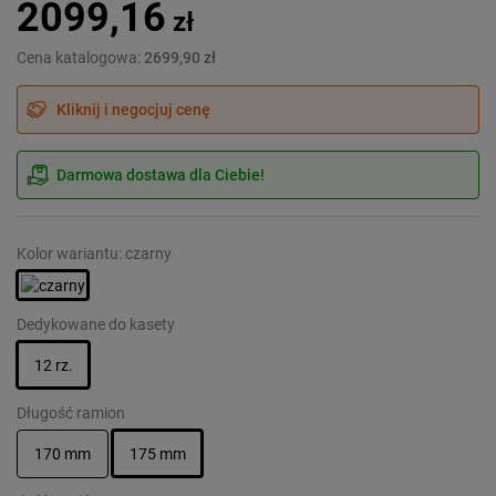
2099,16
zł
Cena katalogowa:
2699,90 zł
Kliknij i negocjuj cenę
Darmowa dostawa dla Ciebie!
Kolor wariantu: czarny
Dedykowane do kasety
12 rz.
Długość ramion
170 mm
175 mm