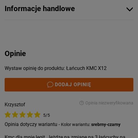
Informacje handlowe
Opinie
Wystaw opinię do produktu: Łańcuch KMC X12
DODAJ OPINIĘ
Opinia niezweryfikowana
Krzysztof
5/5
Opinia dotyczy wariantu -
Kolor wariantu:
srebrny-czarny
Kmc dla mnie legit. Jeżdzę na zmianę na 3 łańcuchy na