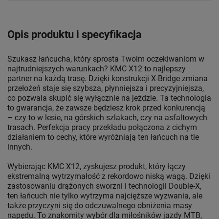
Opis produktu i specyfikacja
Szukasz łańcucha, który sprosta Twoim oczekiwaniom w
najtrudniejszych warunkach? KMC X12 to najlepszy
partner na każdą trasę. Dzięki konstrukcji X-Bridge zmiana
przełożeń staje się szybsza, płynniejsza i precyzyjniejsza,
co pozwala skupić się wyłącznie na jeździe. Ta technologia
to gwarancja, że zawsze będziesz krok przed konkurencją
– czy to w lesie, na górskich szlakach, czy na asfaltowych
trasach. Perfekcja pracy przekładu połączona z cichym
działaniem to cechy, które wyróżniają ten łańcuch na tle
innych.
Wybierając KMC X12, zyskujesz produkt, który łączy
ekstremalną wytrzymałość z rekordowo niską wagą. Dzięki
zastosowaniu drążonych sworzni i technologii Double-X,
ten łańcuch nie tylko wytrzyma najcięższe wyzwania, ale
także przyczyni się do odczuwalnego obniżenia masy
napędu. To znakomity wybór dla miłośników jazdy MTB,