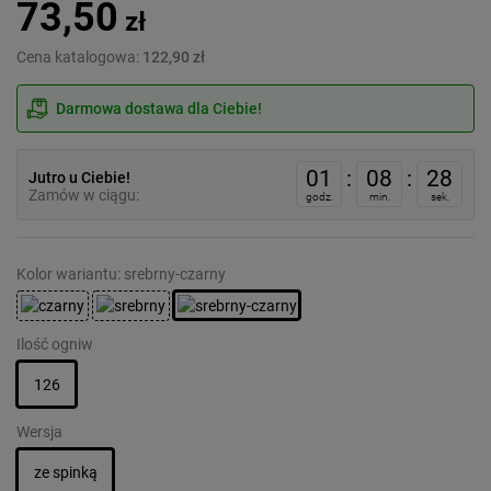
73,50
zł
Cena katalogowa:
122,90 zł
Darmowa dostawa dla Ciebie!
01
:
08
:
27
Jutro u Ciebie!
Zamów w ciągu:
Kolor wariantu: srebrny-czarny
Ilość ogniw
126
Wersja
ze spinką