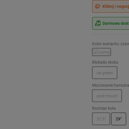
Kliknij i negoc
Darmowa dosta
Kolor wariantu: czar
Blokada skoku
na goleni
Mocowanie hamulc
post mount
Rozmiar koła
27,5"
29"