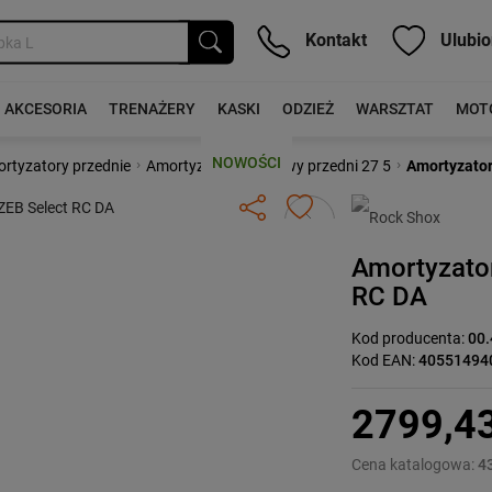
Kontakt
Ulubio
AKCESORIA
TRENAŻERY
KASKI
ODZIEŻ
WARSZTAT
MOT
NOWOŚCI
›
›
rtyzatory przednie
Amortyzator rowerowy przedni 27 5
Amortyzator
Następny
Amortyzato
RC DA
Kod producenta:
00.
Kod EAN:
40551494
2799,4
Cena katalogowa:
4