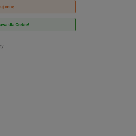
juj cenę
wa dla Ciebie!
ny
a