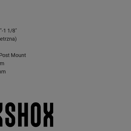
"-1 1/8"
etrzna)
Post Mount
mm
0mm