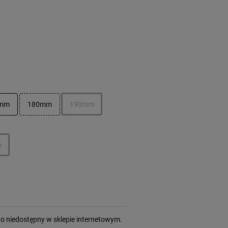
0mm
180mm
190mm
m
wo niedostępny w sklepie internetowym.