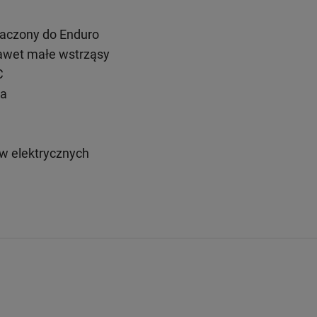
naczony do Enduro
awet małe wstrząsy
C
ia
w elektrycznych