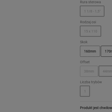
Rura sterowa
1 1/8 - 1,5"
Rodzaj osi
15 x 110
Skok
160mm
17
Offset
38mm
44m
Liczba trybów
1
Produkt jest chwilo