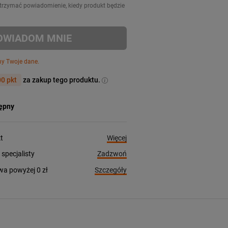
 otrzymać powiadomienie, kiedy produkt będzie
OWIADOM MNIE
my Twoje dane.
0 pkt
za zakup tego produktu.
tępny
Więcej
t
Zadzwoń
pecjalisty
Szczegóły
a powyżej 0 zł