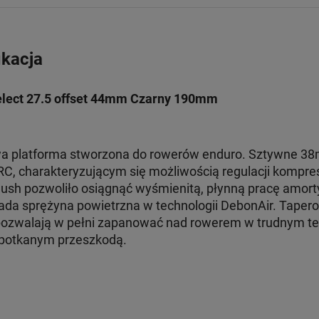
ikacja
elect 27.5 offset 44mm Czarny 190mm
wa platforma stworzona do rowerów enduro. Sztywne 38
, charakteryzującym się możliwością regulacji kompresji
sh pozwoliło osiągnąć wyśmienitą, płynną pracę amort
da sprężyna powietrzna w technologii DebonAir. Taper
pozwalają w pełni zapanować nad rowerem w trudnym te
apotkanym przeszkodą.