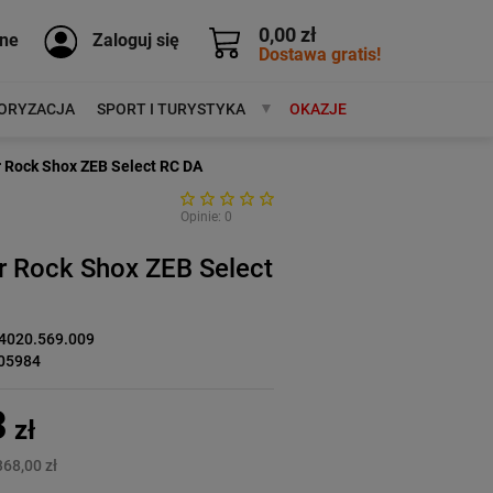
0,00 zł
ne
Zaloguj się
Dostawa gratis!
ORYZACJA
SPORT I TURYSTYKA
MARKI
OKAZJE
 Rock Shox ZEB Select RC DA
Opinie: 0
r Rock Shox ZEB Select
4020.569.009
05984
3
zł
368,00 zł