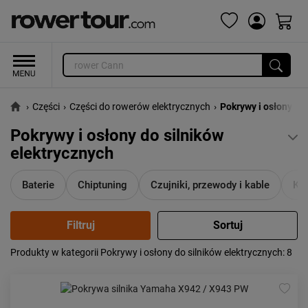
›
Części
›
Części do rowerów elektrycznych
›
Pokrywy i osłony
Pokrywy i osłony do silników
elektrycznych
Baterie
Chiptuning
Czujniki, przewody i kable
Ka
Produkty w kategorii Pokrywy i osłony do silników elektrycznych
: 8
Popularność:
największa
Cena:
od najniższej
od najwyższej