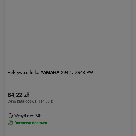
Kolejność:
alfabetycznie
Aktualności:
najnowsze
Obniżka:
największa
Pokrywa silnika
YAMAHA
X942 / X943 PW
84,22 zł
Cena katalogowa:
114,90 zł
Wysyłka w: 24h
Darmowa dostawa