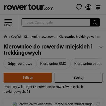
›
Części
›
Kierownice rowerowe
›
Kierownice trekkingowe i miejs
Kierownice do rowerów miejskich i
trekkingowych
Gripy rowerowe
Kierownice BMX
Kierownice czasow
Produkty w kategorii Kierownice do rowerów miejskich i
Popularność:
największa
trekkingowych
: 21
Cena:
od najniższej
od najwyższej