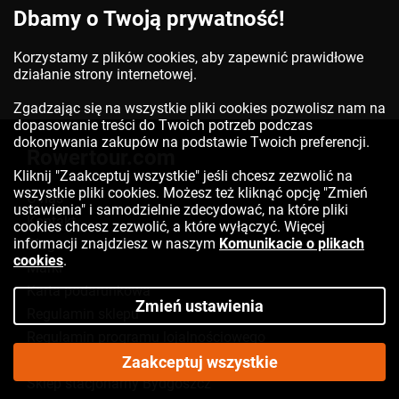
Dbamy o Twoją prywatność!
Korzystamy z plików cookies, aby zapewnić prawidłowe
działanie strony internetowej.
Zgadzając się na wszystkie pliki cookies pozwolisz nam na
dopasowanie treści do Twoich potrzeb podczas
dokonywania zakupów na podstawie Twoich preferencji.
Rowertour.com
Kliknij "Zaakceptuj wszystkie" jeśli chcesz zezwolić na
wszystkie pliki cookies. Możesz też kliknąć opcję "Zmień
O nas
ustawienia" i samodzielnie zdecydować, na które pliki
Kontakt
cookies chcesz zezwolić, a które wyłączyć. Więcej
informacji znajdziesz w naszym
Komunikacie o plikach
Blog
cookies
.
Marki
Karta podarunkowa
Zmień ustawienia
Regulamin sklepu
Regulamin programu lojalnościowego
Polityka prywatności
Zaakceptuj wszystkie
Sklep stacjonarny Bydgoszcz