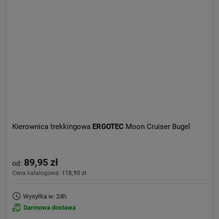
Kolejność:
alfabetycznie
Aktualności:
najnowsze
Obniżka:
największa
Kierownica trekkingowa
ERGOTEC
Moon Cruiser Bugel
89,95 zł
od:
Cena katalogowa:
118,90 zł
Wysyłka w: 24h
Darmowa dostawa