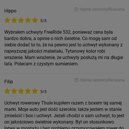
Opinia niezweryfikowana
Hippo
5/5
Wybrałem uchwyty FreeRide 532, ponieważ cena była
bardzo dobra, a opinie o nich świetne. Co mogę sam od
siebie dodać to to, że na pewno jest to uchwyt wykonany z
najwyższej jakości materiału. Tytanowy kolor robi
wrażenie. Mam wrażenie, że uchwyty posłużą mi na długie
lata. Polecam z czystym sumieniem.
Opinia niezweryfikowana
Filip
5/5
Uchwyt rowerowy Thule kupiłem razem z boxem tej samej
marki. Moje auto jest dość szerokie, także jestem w stanie
zmieścić i box i uchwyt. Jeżeli chodzi o sam uchwyt, to jest
on jakościowo świetnie wykonany. Był on stosunkowo
łatwy w montażu i bez problemu przymocowałem rower do