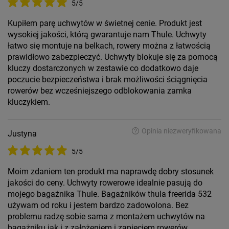
5/5
Kupiłem parę uchwytów w świetnej cenie. Produkt jest
wysokiej jakości, którą gwarantuje nam Thule. Uchwyty
łatwo się montuje na belkach, rowery można z łatwością
prawidłowo zabezpieczyć. Uchwyty blokuje się za pomocą
kluczy dostarczonych w zestawie co dodatkowo daje
poczucie bezpieczeństwa i brak możliwości ściągnięcia
rowerów bez wcześniejszego odblokowania zamka
kluczykiem.
Opinia niezweryfikowana
Justyna
5/5
Moim zdaniem ten produkt ma naprawdę dobry stosunek
jakości do ceny. Uchwyty rowerowe idealnie pasują do
mojego bagażnika Thule. Bagażników thula freerida 532
używam od roku i jestem bardzo zadowolona. Bez
problemu radzę sobie sama z montażem uchwytów na
bagażniku jak i z założeniem i zapięciem rowerów.