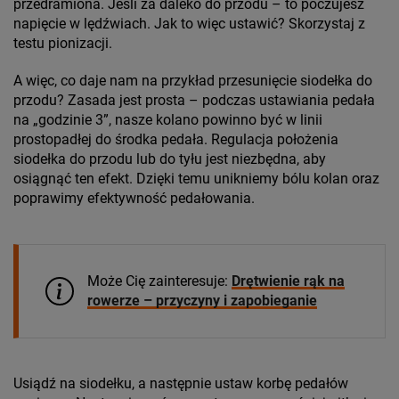
przedramiona. Jeśli za daleko do przodu – to poczujesz
napięcie w lędźwiach. Jak to więc ustawić? Skorzystaj z
testu pionizacji.
A więc, co daje nam na przykład przesunięcie siodełka do
przodu? Zasada jest prosta – podczas ustawiania pedała
na „godzinie 3”, nasze kolano powinno być w linii
prostopadłej do środka pedała. Regulacja położenia
siodełka do przodu lub do tyłu jest niezbędna, aby
osiągnąć ten efekt. Dzięki temu unikniemy bólu kolan oraz
poprawimy efektywność pedałowania.
Może Cię zainteresuje:
Drętwienie rąk na
rowerze – przyczyny i zapobieganie
Usiądź na siodełku, a następnie ustaw korbę pedałów