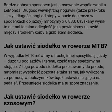
Bardzo dobrym sposobem jest stosowanie współczynnika
LeMonda. Długość wewnętrzną nogawki (także przekroku
– czyli długości nogi od stopy w bucie do krocza w
spodenkach do jazdy) mnożymy x 0,883. Uzyskany wynik
to niemal idealna odległość jaką powinniśmy ustawić
między środkiem korby a grzbietem siodełka.
Jak ustawić siodełko w rowerze MTB?
W wypadku MTB mówimy o trochę innej specyfikacji jazdy
– dużo tu podjazdów i terenu, część trasy spędzimy na
stojąco. Z tego powodu siodełko przesuwamy do przodu,
natomiast wysokość pozostaje taka sama, jak wyliczona
za pomocą współczynników bądź ustawienia „pięta na
pedale”. Przesunięcie siodełka ma tu spore znaczenie.
Jak ustawić siodełko w rowerze
szosowym?