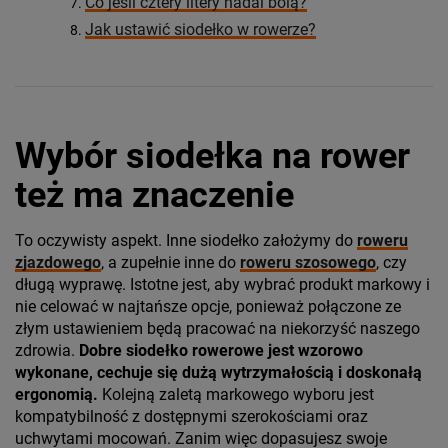
Co jeśli cztery litery nadal bolą?
Jak ustawić siodełko w rowerze?
Wybór siodełka na rower
też ma znaczenie
To oczywisty aspekt. Inne siodełko założymy do
roweru
zjazdowego
, a zupełnie inne do
roweru szosowego
, czy
długą wyprawę. Istotne jest, aby wybrać produkt markowy i
nie celować w najtańsze opcje, ponieważ połączone ze
złym ustawieniem będą pracować na niekorzyść naszego
zdrowia.
Dobre siodełko rowerowe jest wzorowo
wykonane, cechuje się dużą wytrzymałością i doskonałą
ergonomią.
Kolejną zaletą markowego wyboru jest
kompatybilność z dostępnymi szerokościami oraz
uchwytami mocowań. Zanim więc dopasujesz swoje