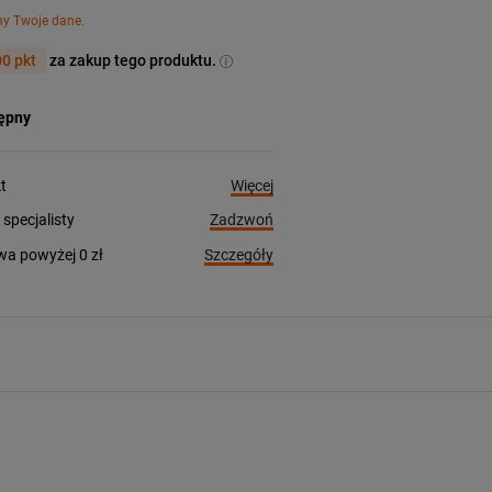
my Twoje dane.
0 pkt
za zakup tego produktu.
tępny
Więcej
t
Zadzwoń
pecjalisty
Szczegóły
a powyżej 0 zł