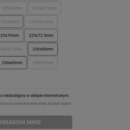
205x60mm
205x62.5mm
210x50mm
210x52.5mm
225x70mm
225x72.5mm
230x57.5mm
230x60mm
230x65mm
250x70mm
wo niedostępny w sklepie internetowym.
 otrzymać powiadomienie, kiedy produkt będzie
OWIADOM MNIE