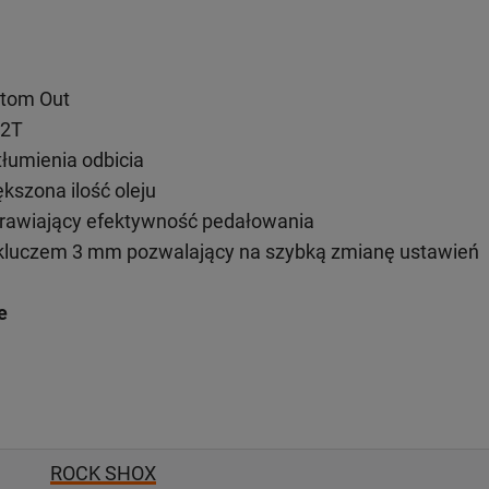
ttom Out
C2T
tłumienia odbicia
kszona ilość oleju
prawiający efektywność pedałowania
 kluczem 3 mm pozwalający na szybką zmianę ustawień
e
ROCK SHOX