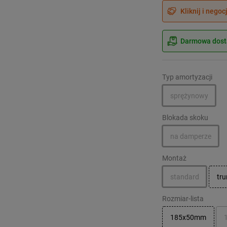
Kliknij i negoc
Darmowa dosta
Typ amortyzacji
sprężynowy
Blokada skoku
na damperze
Montaż
standard
tr
Rozmiar-lista
185x50mm