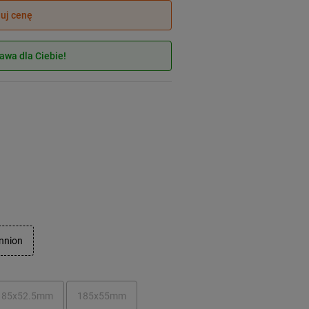
juj cenę
wa dla Ciebie!
unnion
185x52.5mm
185x55mm