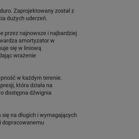
duro. Zaprojektowany został z
cia dużych uderzeń.
e przez najnowsze i najbardziej
twardza amortyzator w
je się w liniową
 dając wrażenie
zepność w każdym terenie.
esji, która działa na
wo dostępna dźwignia
się na długich i wymagających
ęki dopracowanemu