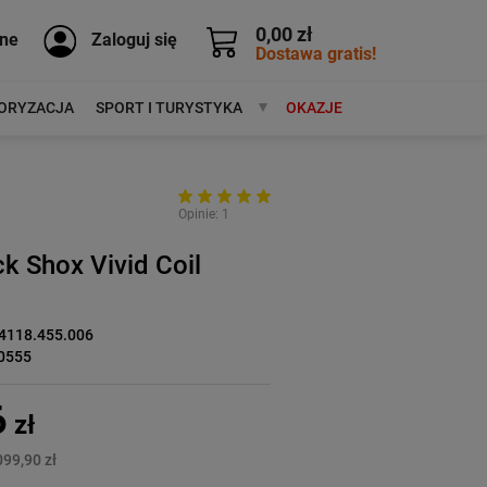
0,00 zł
ne
Zaloguj się
Dostawa gratis!
ORYZACJA
SPORT I TURYSTYKA
MARKI
OKAZJE
Opinie: 1
 Shox Vivid Coil
4118.455.006
0555
6
zł
099,90 zł