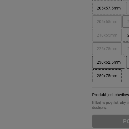
205x57.5mm
205x65mm
210x55mm
225x75mm
230x62.5mm
250x75mm
Produkt jest chwilo
Kliknij w przycisk, aby
dostępny.
P