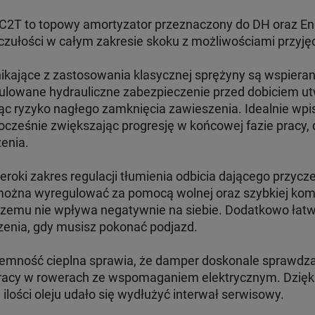
 RC2T to topowy amortyzator przeznaczony do DH oraz En
czułości w całym zakresie skoku z możliwościami przyję
ikające z zastosowania klasycznej sprężyny są wspieran
ulowane hydrauliczne zabezpieczenie przed dobiciem u
c ryzyko nagłego zamknięcia zawieszenia. Idealnie wpisu
ocześnie zwiększając progresję w końcowej fazie pracy,
enia.
roki zakres regulacji tłumienia odbicia dającego przyc
ożna wyregulować za pomocą wolnej oraz szybkiej kompr
 czemu nie wpływa negatywnie na siebie. Dodatkowo łat
enia, gdy musisz pokonać podjazd.
emność cieplna sprawia, że damper doskonale sprawdza 
 pracy w rowerach ze wspomaganiem elektrycznym. Dzi
ilości oleju udało się wydłużyć interwał serwisowy.