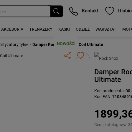
Kontakt
Ulubio
AKCESORIA
TRENAŻERY
KASKI
ODZIEŻ
WARSZTAT
MOT
NOWOŚCI
›
rtyzatory tylne
Damper Rock Shox Vivid Coil Ultimate
Następny
Damper Rock
Ultimate
Kod producenta:
00.
Kod EAN:
71084591
1899,3
Cena katalogowa:
3