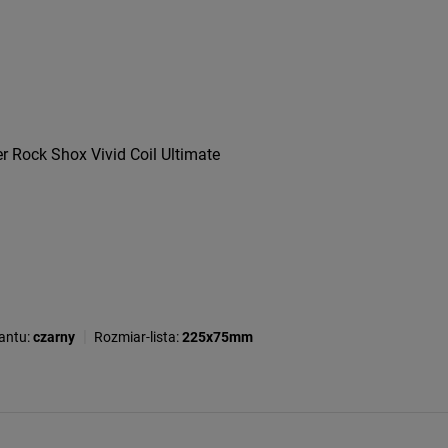
 Rock Shox Vivid Coil Ultimate
|
antu:
czarny
Rozmiar-lista:
225x75mm